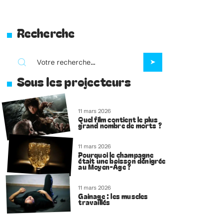
Recherche
Sous les projecteurs
11 mars 2026
Quel film contient le plus
grand nombre de morts ?
11 mars 2026
Pourquoi le champagne
était une boisson dénigrée
au Moyen-Âge ?
11 mars 2026
Gainage : les muscles
travaillés