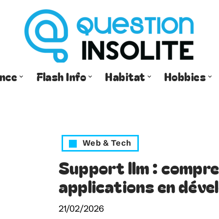
ance
Flash Info
Habitat
Hobbies
Web & Tech
Support llm : compre
applications en dév
21/02/2026