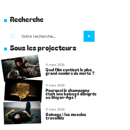
Recherche
Sous les projecteurs
11 mars 2026
Quel film contient le plus
grand nombre de morts ?
11 mars 2026
Pourquoi le champagne
était une boisson dénigrée
au Moyen-Âge ?
11 mars 2026
Gainage : les muscles
travaillés