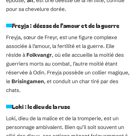
épouse,
Sif
, est une déesse de la fertilité, connue
pour sa chevelure dorée.
Freyja : déesse de l’amour et de la guerre
Freyja, sœur de Freyr, est une figure complexe
associée à l’amour, la fertilité et la guerre. Elle
réside à
Folkvangr
, où elle accueille la moitié des
guerriers morts au combat, l’autre moitié étant
réservée à Odin. Freyja possède un collier magique,
le
Brísingamen
, et conduit un char tiré par des
chats.
Loki : le dieu de la ruse
Loki, dieu de la malice et de la tromperie, est un
personnage ambivalent. Bien qu’il soit souvent un
allié des dieux, ses actions mènent fréquemment à