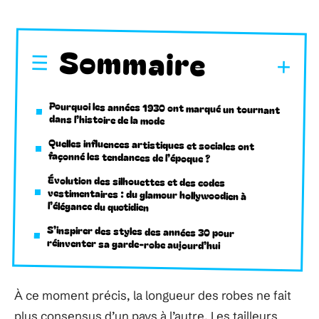
Sommaire
Pourquoi les années 1930 ont marqué un tournant
dans l’histoire de la mode
Quelles influences artistiques et sociales ont
façonné les tendances de l’époque ?
Évolution des silhouettes et des codes
vestimentaires : du glamour hollywoodien à
l’élégance du quotidien
S’inspirer des styles des années 30 pour
réinventer sa garde-robe aujourd’hui
À ce moment précis, la longueur des robes ne fait
plus consensus d’un pays à l’autre. Les tailleurs